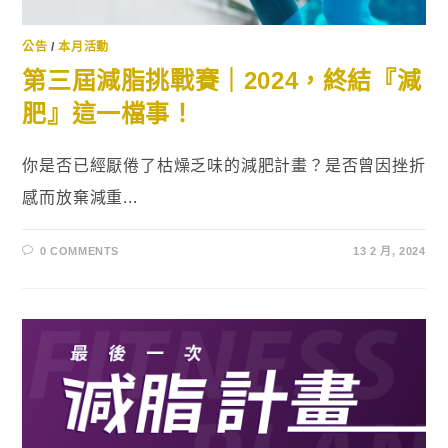
公告
/
本月活動
第三屆減脂挑戰賽｜2024，終結『減
肥』這一檔事！
你是否已經厭倦了枯燥乏味的減肥計畫？是否曾因挫折
感而放棄減重...
0 COMMENTS
13 2 月, 2024