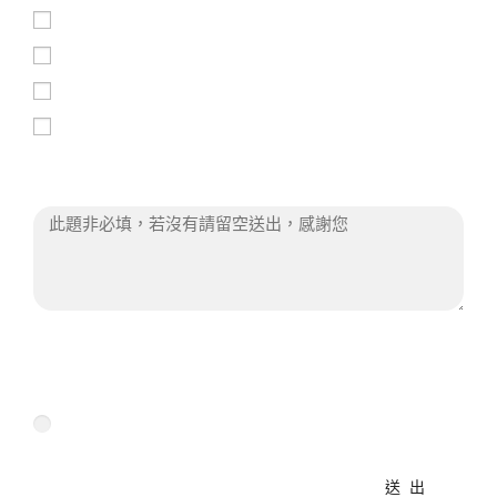
按摩舒緩放鬆
精油療癒放鬆
五感體驗工作坊
營養師個人飲食調理
其他提問：
我們將於3天內與您聯繫，請您留意手機來電/ 簡
訊。
好，我了解
送出