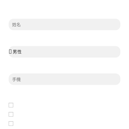
姓名
性別
聯絡電話（手機）
方便聯絡的時間（可以複選）
平日上午9:00~12:00
平日中午12:00~13:00
平日下午13:00~18:00