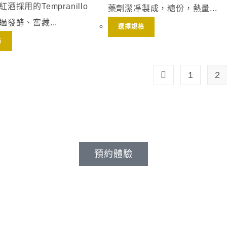
酒採用的Tempranillo
藥劑潔凈製成，糖份，熱量...
過發酵、窖藏...
選擇規格
格
1
2
O FOR YOUR PURPOSE N
預約體驗