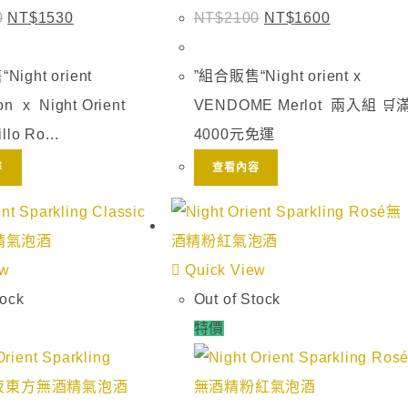
0
NT$
1530
NT$
2100
NT$
1600
ight orient
”組合販售“Night orient x
n x Night Orient
VENDOME Merlot 兩入組 🛒
llo Ro...
4000元免運
容
查看內容
ew
Quick View
tock
Out of Stock
特價