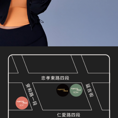
GO FOR YOUR
PURPOSE NOW
預約體驗