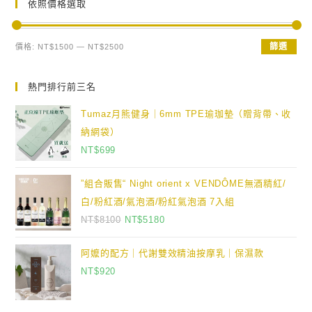
依照價格選取
篩選
價格:
NT$1500
—
NT$2500
熱門排行前三名
Tumaz月熊健身｜6mm TPE瑜珈墊（贈背帶、收
納網袋）
NT$
699
”組合販售“ Night orient x VENDÔME無酒精紅/
白/粉紅酒/氣泡酒/粉紅氣泡酒 7入組
NT$
8100
NT$
5180
阿嬤的配方｜代謝雙效精油按摩乳｜保濕款
NT$
920