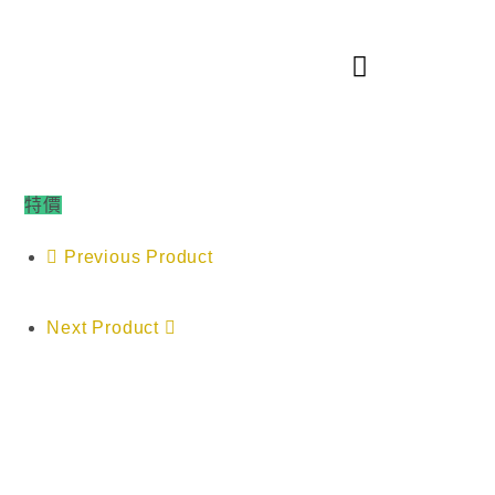
特價
Previous Product
Next Product