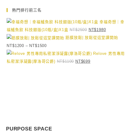
熱門排行前三名
幸福奇想｜幸
福鱸魚飲 科技銀版(10瓶/盒)X1盒
NT$
2500
NT$
1980
筋膜放鬆| 放鬆從這堂課開始
NT$
1200
–
NT$
1500
Relove 男性專用
私密潔淨凝露(摩洛哥公爵)
NT$
1100
NT$
699
GO FOR YOUR PURPOSE NOW
預約體驗
PURPOSE SPACE