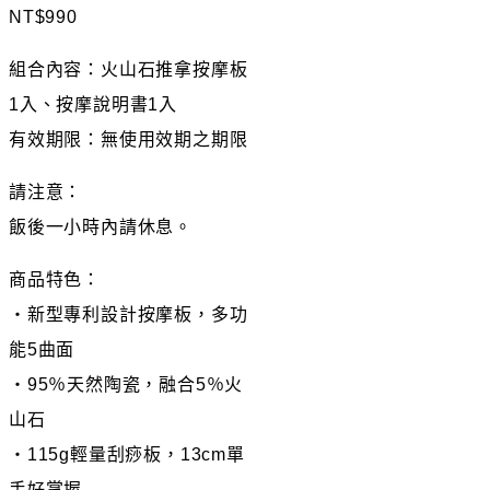
NT$
990
組合內容：火山石推拿按摩板
1入、按摩說明書1入
有效期限：無使用效期之期限
請注意：
飯後一小時內請休息。
商品特色：
・新型專利設計按摩板，多功
能5曲面
・95％天然陶瓷，融合5％火
山石
・115g輕量刮痧板，13cm單
手好掌握