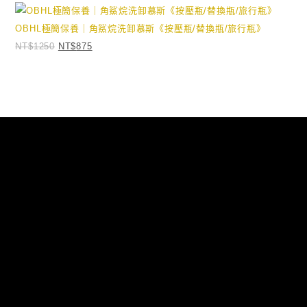
OBHL極簡保養｜角鯊烷洗卸慕斯《按壓瓶/替換瓶/旅行瓶》
NT$
1250
NT$
875