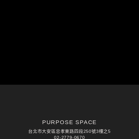
GO FOR YOUR
PURPOSE NOW
預約體驗
PURPOSE SPACE
台北市大安區忠孝東路四段250號3樓之5
02-2779-0670