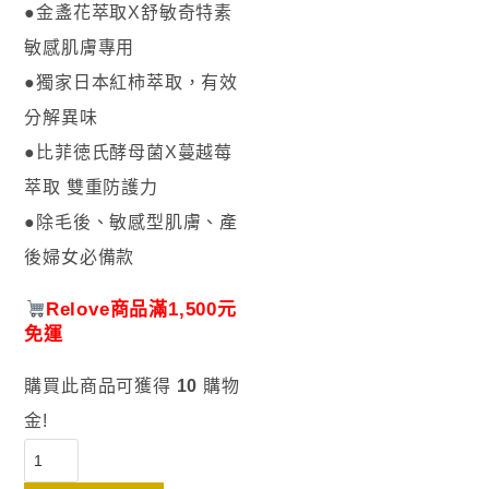
●金盞花萃取X舒敏奇特素
敏感肌膚專用
●獨家日本紅柿萃取，有效
分解異味
●比菲徳氏酵母菌X蔓越莓
萃取 雙重防護力
●除毛後、敏感型肌膚、產
後婦女必備款
Relove商品滿1,500元
免運
購買此商品可獲得
10
購物
金!