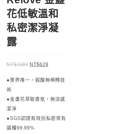
花低敏溫和
私密潔淨凝
露
NT$
1180
NT$
629
●業界唯一，弱酸無稀釋技
術
●金盞花萃取香氛，無涼感
潔淨
●SGS認證有效抗私密常有
菌種99.99%