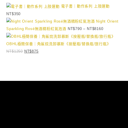
電子書｜動作系列 上肢運動
NT$
350
Night Orient
Sparkling Rosé無酒精粉紅氣泡酒
NT$
790
–
NT$
8160
OBHL極簡保養｜角鯊烷洗卸慕斯《按壓瓶/替換瓶/旅行瓶》
NT$
1250
NT$
875