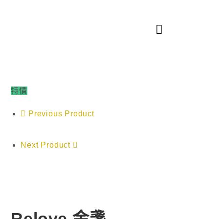
特價
Previous Product
Next Product
Relove 金盞