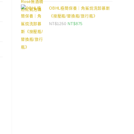
OBHL極簡保養｜角鯊烷洗卸慕斯
《按壓瓶/替換瓶/旅行瓶》
NT$
1250
NT$
875