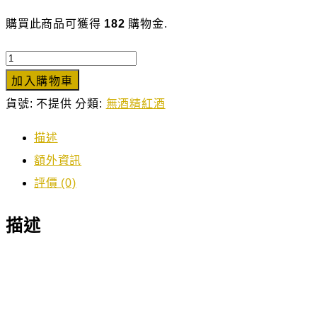
購買此商品可獲得
182
購物金.
VENDÔME
Sparkling
加入購物車
Classic
貨號:
不提供
分類:
無酒精紅酒
梵
描述
多
額外資訊
美
評價 (0)
無
酒
描述
精
氣
泡
酒