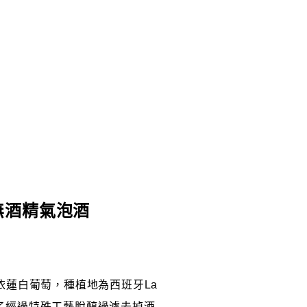
多美無酒精氣泡酒
採用的阿依蓮白葡萄，種植地為西班牙La
多了經過特殊工藝脫醇過濾去掉酒