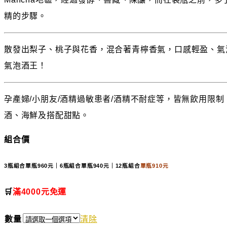
精的步驟。
散發出梨子、桃子與花香，混合著青檸香氣，口感輕盈、氣
氣泡酒王！
孕產婦/小朋友/酒精過敏患者/酒精不耐症等，皆無飲用限
酒、海鮮及搭配甜點。
組合價
3瓶組合
單瓶960元｜
6瓶組合
單瓶940元｜
12瓶組合
單瓶910元
🛒
滿4000元免運
數量
清除