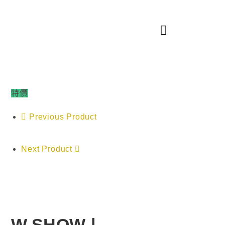
特價
Previous Product
Next Product
W.SHOW |