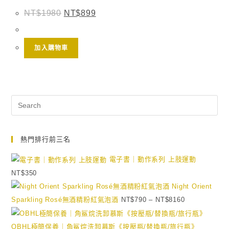
NT$
1980
NT$
899
加入購物車
熱門排行前三名
電子書｜動作系列 上肢運動
NT$
350
Night Orient
Sparkling Rosé無酒精粉紅氣泡酒
NT$
790
–
NT$
8160
OBHL極簡保養｜角鯊烷洗卸慕斯《按壓瓶/替換瓶/旅行瓶》