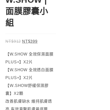
面膜膠囊小
組
NT$
912
NT$
399
【W.SHOW 全效保濕面膜
PLUS+】X2片
【W.SHOW 全效透白面膜
PLUS+】X2片
【Ｗ.SHOW舒緩保濕膠
囊】X2顆
改善肌膚缺水 維持肌膚透
亮 有效直擊肌膚最底層