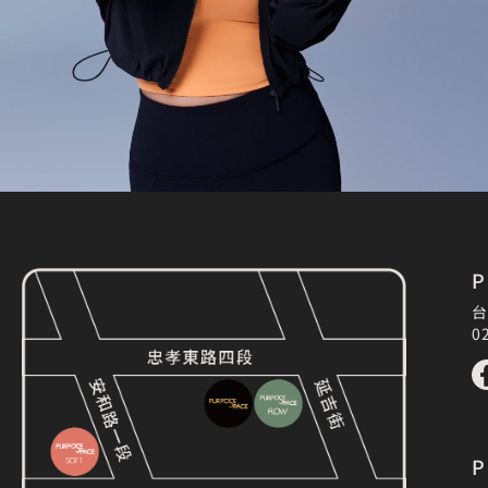
GO FOR YOUR
PURPOSE NOW
P
台
預約體驗
0
P