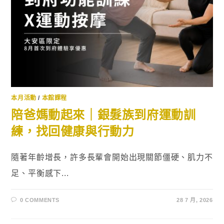
本月活動
/
本館課程
陪爸媽動起來｜銀髮族到府運動訓
練，找回健康與行動力
隨著年齡增長，許多長輩會開始出現關節僵硬、肌力不
足、平衡感下...
0 COMMENTS
28 7 月, 2026