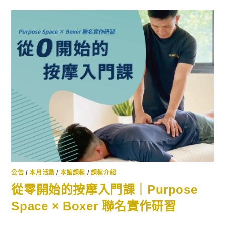
公告
/
本月活動
/
本館課程
/
課程介紹
從零開始的按摩入門課｜Purpose
Space × Boxer 聯名實作研習