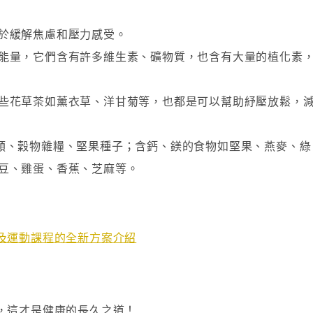
於緩解焦慮和壓力感受。
能量，它們含有許多維生素、礦物質，也含有大量的植化素
些花草茶如薰衣草、洋甘菊等，也都是可以幫助紓壓放鬆，
類、穀物雜糧、堅果種子；含鈣、鎂的食物如堅果、燕麥、綠
豆、雞蛋、香蕉、芝麻等。
及運動課程的全新方案介紹
，這才是健康的長久之道！