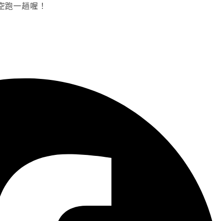
空跑一趟喔！