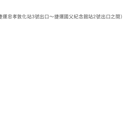
（捷運忠孝敦化站3號出口～捷運國父紀念館站2號出口之間）